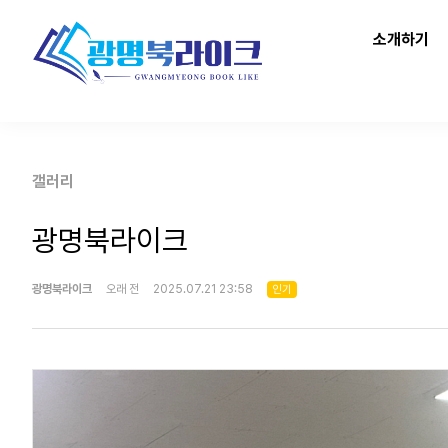
소개하기
갤러리
광명북라이크
광명북라이크
오래 전
2025.07.21 23:58
인기