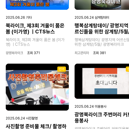
2025.06.26 기타
2025.06.24 삼계탕데이
북라이크, 제3회 겨울이 품은
행복삼계탕데이/ 광명지역
00:43
01:20
봄 (이가영) ㅣCTS뉴스
르신들을 위한 삼계탕/5월/
Play
Mute
Enter
Play
Mut
명북라이크
fullscreen
북라이크, 제3회 겨울이 품은 봄 (이가
행복삼계탕데이/ 광명지역 어르신
영) ㅣCTS뉴스
위한 삼계탕/5월/ 광명북라이크
광명북라이크
조회 371
최고관리자
조회 381
인기
Play
Play
2025.06.24 미용봉사
광명북라이크 주변머리 커트미
01:20
2025.06.24 사진촬영
용봉사
Play
Mut
사진촬영 준비물 체크/ 촬영하
00:57
광명북라이크 주변머리 커트미용봉