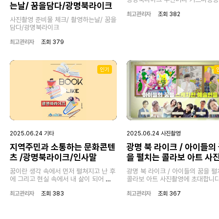
는날/ 꿈을담다/광명북라이크
Play
Mute
Enter
최고관리자
조회 382
fullscreen
사진촬영 준비물 체크/ 촬영하는날/ 꿈을
담다/광명북라이크
최고관리자
조회 379
인기
Play
Play
2025.06.24 기타
2025.06.24 사진촬영
지역주민과 소통하는 문화콘텐
광명 북 라이크 / 아이들의
01:01
00:57
츠 /광명북라이크/인사말
을 펼치는 콜라보 아트 사
Play
Mute
Enter
Play
Mut
영에 초대합니다
fullscreen
꿈이란 생각 속에서 먼저 펼쳐지고 난 후
광명 북 라이크 / 아이들의 꿈을 
에 그리고 현실 속에서 내 삶이 되어 펼
콜라보 아트 사진촬영에 초대합니
쳐져 가는 거라고저는 생각합니다저는
최고관리자
조회 383
최고관리자
조회 367
북 나이라는 이름 안에 저의 꿈을 심었고
그 꿈을 싹을 우기 시작했어요 그 운 싹
속에 다시 시한번 지역 사회 속에서 많은
사람들이 찾아와서 꿈을 심고 싹을 태우