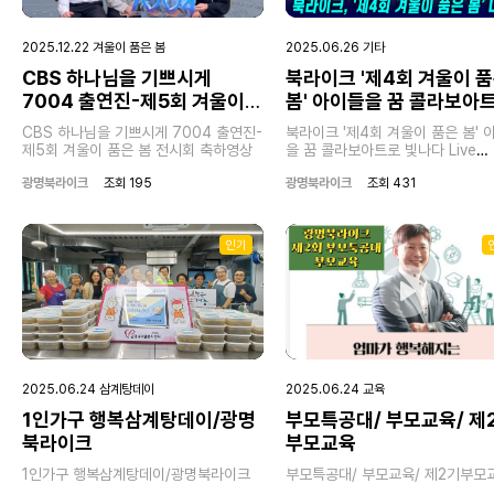
2025.12.22 겨울이 품은 봄
2025.06.26 기타
CBS 하나님을 기쁘시게
북라이크 '제4회 겨울이 
03:10
57:20
7004 출연진-제5회 겨울이
봄' 아이들을 꿈 콜라보아
Play
Mute
Enter
Play
Mut
품은 봄 전시회 축하영상
빛나다
fullscreen
CBS 하나님을 기쁘시게 7004 출연진-
북라이크 '제4회 겨울이 품은 봄' 
제5회 겨울이 품은 봄 전시회 축하영상
을 꿈 콜라보아트로 빛나다 Live
241207
광명북라이크
조회 195
광명북라이크
조회 431
인기
Play
Play
2025.06.24 삼계탕데이
2025.06.24 교육
1인가구 행복삼계탕데이/광명
부모특공대/ 부모교육/ 제
02:07
02:04
북라이크
부모교육
Play
Mute
Enter
Play
Mut
fullscreen
1인가구 행복삼계탕데이/광명북라이크
부모특공대/ 부모교육/ 제2기부모