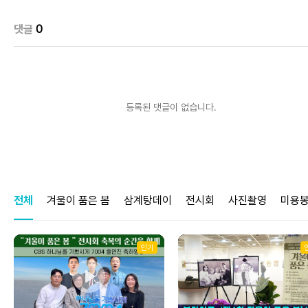
s
0
s
댓글
0
등록된 댓글이 없습니다.
전체
겨울이 품은 봄
삼계탕데이
전시회
사진촬영
미용
인기
Play
Play