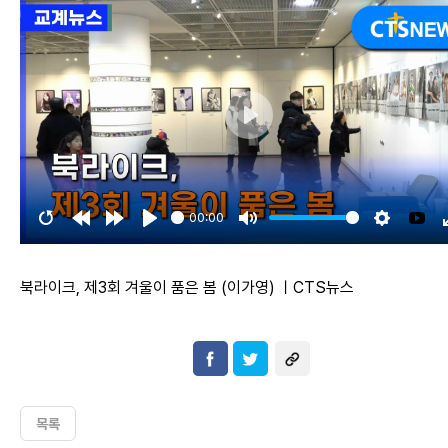
P
l
a
y
00:00
R
R
F
P
M
S
Y
e
e
o
l
u
e
o
북라이크, 제3회 겨울이 품은 봄 (이가영) ㅣCTS뉴스
s
w
r
a
t
t
u
t
i
w
y
e
t
T
a
n
a
i
u
r
d
r
n
b
t
1
d
g
e
목록
0
1
s