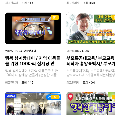
최고관리자
조회 519
최고관리자
조회 368
인기
Play
Play
2025.06.24 삼계탕데이
2025.06.24 교육
행복 삼계탕데이 / 지역 아동들
부모특공대교육/ 부모교육/
01:28
02:04
을 위한 100마리 삼계탕 만들
뇌학자 홍양표박사/ 부모
Play
Mute
Enter
Play
Mut
기 /건강한 여름나기 / 광명북
복해지는뇌힐링/ 광명북라
fullscreen
행복 삼계탕데이 / 지역 아동들을 위한
부모특공대교육/ 부모교육/ 두뇌학
라이크
크
100마리 삼계탕 만들기 /건강한 여름나
양표박사/ 부모가행복해지는뇌힐링/
기 / 광명북라이크
명북라이크
최고관리자
조회 442
최고관리자
조회 404
인기
Play
Play