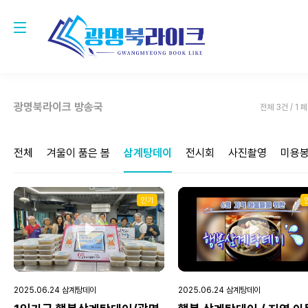
광명북라이크 방송국
전체 3건 / 1 
전체
겨울이 품은 봄
삼계탕데이
전시회
사진촬영
미용
인기
Play
Play
2025.06.24 삼계탕데이
2025.06.24 삼계탕데이