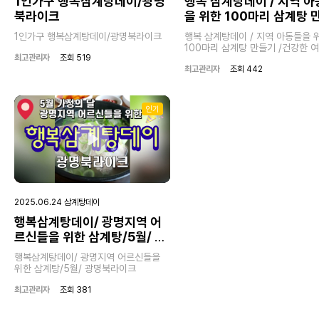
1인가구 행복삼계탕데이/광명
행복 삼계탕데이 / 지역 
02:07
01:28
북라이크
을 위한 100마리 삼계탕 
Play
Mute
Enter
Play
Mut
기 /건강한 여름나기 / 광
fullscreen
1인가구 행복삼계탕데이/광명북라이크
행복 삼계탕데이 / 지역 아동들을 
라이크
100마리 삼계탕 만들기 /건강한 
최고관리자
조회 519
기 / 광명북라이크
최고관리자
조회 442
인기
Play
2025.06.24 삼계탕데이
행복삼계탕데이/ 광명지역 어
01:20
르신들을 위한 삼계탕/5월/ 광
Play
Mute
Enter
명북라이크
fullscreen
행복삼계탕데이/ 광명지역 어르신들을
위한 삼계탕/5월/ 광명북라이크
최고관리자
조회 381