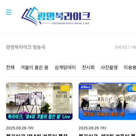
광명북라이크 방송국
전체 3건 / 1 
전체
겨울이 품은 봄
삼계탕데이
전시회
사진촬영
미용
인기
Play
Play
2025.06.26 기타
2025.06.26 기타