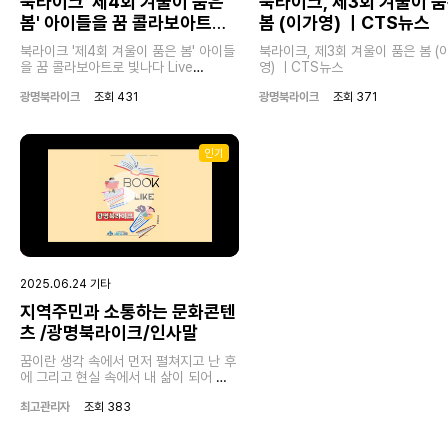
북라이크 '제4회 겨울이 품은
북라이크, 제3회 겨울이 
57:20
00:43
봄' 아이들을 꿈 콜라보아트로
봄 (이가영) ㅣCTS뉴스
Play
Mute
Enter
Play
Mut
빛나다
fullscreen
북라이크 '제4회 겨울이 품은 봄' 아이들
북라이크, 제3회 겨울이 품은 봄 (
을 꿈 콜라보아트로 빛나다 Live
영) ㅣCTS뉴스
241207
광명북라이크
조회 431
광명북라이크
조회 371
인기
Play
2025.06.24 기타
지역주민과 소통하는 문화콘텐
01:01
츠 /광명북라이크/인사말
Play
Mute
Enter
fullscreen
꿈이란 생각 속에서 먼저 펼쳐지고 난 후
에 그리고 현실 속에서 내 삶이 되어 펼
쳐져 가는 거라고저는 생각합니다저는
최고관리자
조회 383
북 나이라는 이름 안에 저의 꿈을 심었고
그 꿈을 싹을 우기 시작했어요 그 운 싹
속에 다시 시한번 지역 사회 속에서 많은