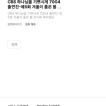
CBS 하나님을 기쁘시게 7004
03:10
출연진-제5회 겨울이 품은 봄 전
Play
Mute
Enter
시회 축하영상
fullscreen
CBS 하나님을 기쁘시게 7004 출연진-제
5회 겨울이 품은 봄 전시회 축하영상
광명북라이크
조회 195
검색