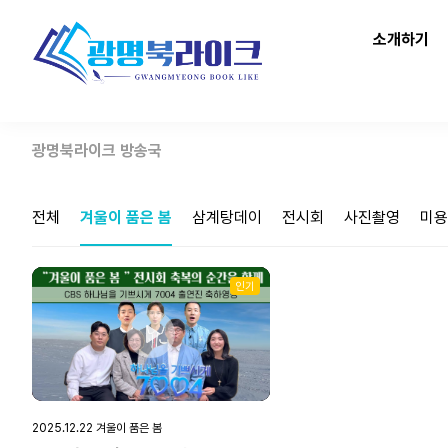
소개하기
광명북라이크 방송국
전체
겨울이 품은 봄
삼계탕데이
전시회
사진촬영
미용
인기
Play
2025.12.22 겨울이 품은 봄