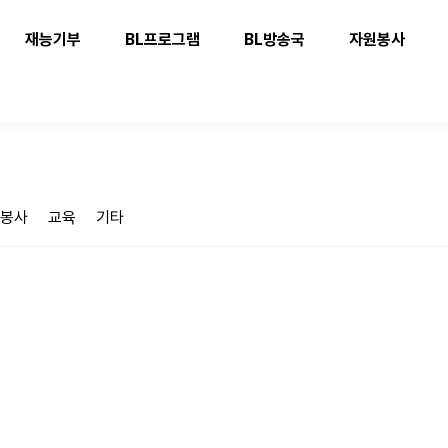
재능기부
BL프로그램
BL방송국
자원봉사
봉사
교육
기타