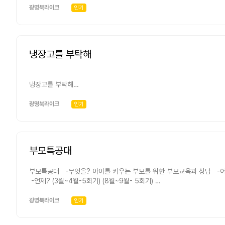
광명북라이크
인기
냉장고를 부탁해
냉장고를 부탁해
광명북라이크
인기
부모특공대
부모특공대 -무엇을? 아이를 키우는 부모를 위한 부모교육과 상담 -어떻
-언제? (3월~4월-5회기) (8월~9월- 5회기)
박숙경 박사: 부모모임교육-매월 첫 번째 ~세 번째 토요일 오후 2시~4
광명북라이크
인기