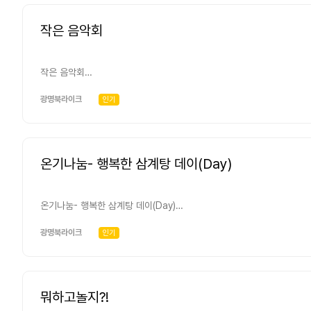
작은 음악회
작은 음악회
-무엇을? 소소한 음악과 동네이웃이 모여 만드는 일일찻집 -누가? 북라이크 수강생 및 가족, 이웃 -언제? 매년
2회
광명북라이크
인기
온기나눔- 행복한 삼계탕 데이(Day)
온기나눔- 행복한 삼계탕 데이(Day)
-무엇을? 백숙 한 두 마리 -어떻게? 지역주민 건강한 여름나기를 위해 한 가정에 1개씩 지원 -누가? 자원봉사자,
광명자원봉사센터, 연계 -언제? 매월 1회(연12회 예정)
광명북라이크
인기
뭐하고놀지?!