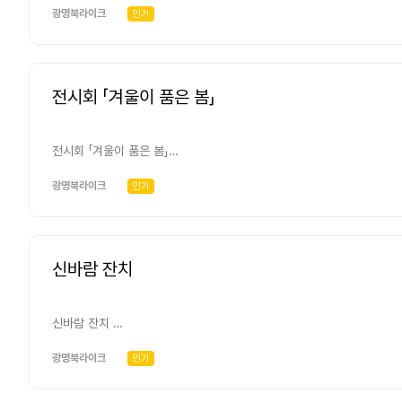
참여 아동의 꿈을 담아 소장 가치 있는 작품 제작기증 -누가? 김광용(사진
광명북라이크
인기
송진영(서양화가) 등 -언제? 매월 네번째 토요일 오전 11시~오후2:00
전시회 「겨울이 품은 봄」
전시회 「겨울이 품은 봄」
-무엇을? 북라이크 예술가와 참여아동이 함께 만든 마이스토리 1년간
(대관)에서 작품 전시 및 원데이 문화체험 활동 -누가? 광명북라이크(주관)
광명북라이크
인기
아카데미(메이크업/헤어) -언제? 매년 12월중 실시
신바람 잔치
신바람 잔치
-무엇을? 가까운 친구와 이웃이 함께 나누고 즐기는 하루잔치 -누가? 트롯 가수 주찬(광명 북라이크 홍보대사)
진행으로 다수 가수 출연 -언제? 매년 3~4월중
광명북라이크
인기