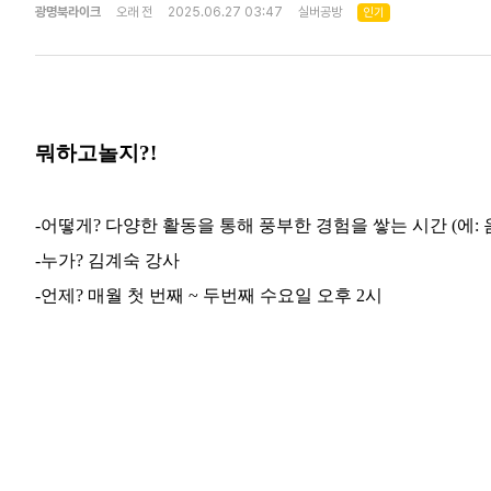
광명북라이크
오래 전
2025.06.27 03:47
실버공방
인기
뭐하고놀지
?!
-
어떻게
?
다양한 활동을 통해 풍부한 경험을 쌓는 시간
(
에
:
-
누가
?
김계숙 강사
-
언제
?
매월 첫 번째
~
두번째 수요일 오후
2
시