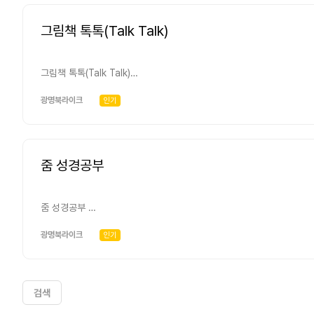
그림책 톡톡(Talk Talk)
그림책 톡톡(Talk Talk)
광명북라이크
인기
줌 성경공부
줌 성경공부
-무엇을? 성경 읽고 이야기 나누기 -어떻게? 집에서 매일 15분씩 개별 공동체 성경공부 책으로 -누가? 성경공부에 참여하는 분들과 안현정 사모 -언제?
매주 목요일 저녁 8시30분 다함께 줌으로 만나서
광명북라이크
인기
검색