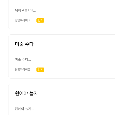
뭐하고놀지?!
-어떻게? 다양한 활동을 통해 풍부한 경험을 쌓는 시간 (에: 음악,미술, 이야기, 레크레이션, 책등등) -누가? 
수요일 오후 2시
광명북라이크
인기
미술 수다
미술 수다
광명북라이크
인기
원예야 놀자
원예야 놀자