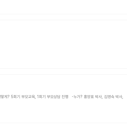
-어떻게? 다양한 식재료를 활용한 건강한 식생활 재해석하기 -누가? 김임수 강사 -언제? 매월 세번째 수요일 오후 2시
게? 5회기 부모교육, 1회기 부모상담 진행 -누가? 홍양표 박사, 김영숙 박사,
시