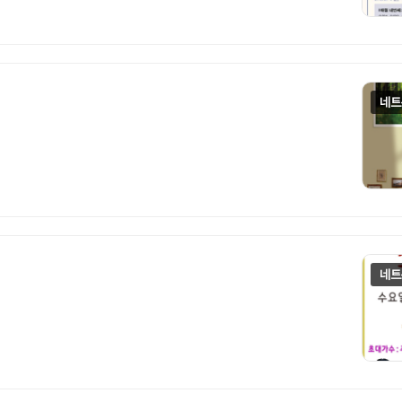
작가), 권혁범(시인), 임경희(동양화가),
네트
 활동작품들 -어떻게? 광명시평생학습원
, 새생명교회(주최), IBR 뷰티
네트