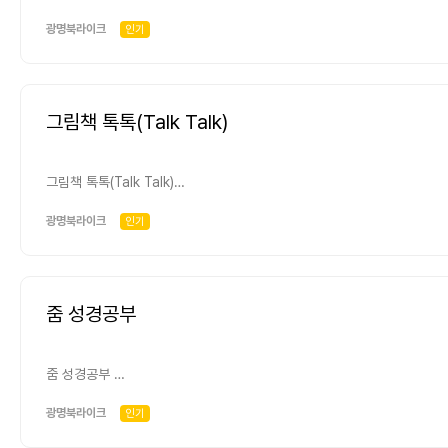
김영숙 박사, -언제? (3월~4월-5회기) (8월~9월- 5회기)
박숙경 박사: 부모모임교육-매월 첫 번째 ~세 번째 토요일 오후 2시~4시
광명북라이크
인기
그림책 톡톡(Talk Talk)
그림책 톡톡(Talk Talk)
-무엇을? 그림책을 읽고 이야기 나누기 -어떻게? 낭독, 내 이야기 쓰기,
북아트 -누가? 윤외숙 강사 -언제? 매월 두 번째 토요일 오후2시(미정)
광명북라이크
인기
줌 성경공부
줌 성경공부
-무엇을? 성경 읽고 이야기 나누기 -어떻게? 집에서 매일 15분씩 개별
공동체 성경공부 책으로 -누가? 성경공부에 참여하는 분들과 안현정 사모 -
광명북라이크
인기
언제? 매주 목요일 저녁 8시30분 다함께 줌으로 만나서