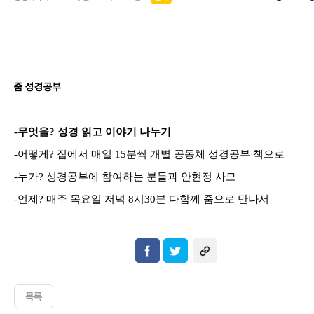
줌 성경공부
-
무엇을
?
성경 읽고 이야기 나누기
-
어떻게
?
집에서 매일
15
분씩 개별 공동체 성경공부 책으로
-
누가
?
성경공부에 참여하는 분들과 안현정 사모
-
언제
?
매주 목요일 저녁
8
시
30
분 다함께 줌으로 만나서
목록