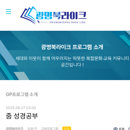
광명북라이크 프로그램 소개
세대와 이웃이 함께 어우러지는 따뜻한 복합문화·교육 커뮤니티
공간입니다 !
GP프로그램 소개
2025.06.27 03:32
줌 성경공부
광명북라이크
오래 전
교육프로그램
인기
414