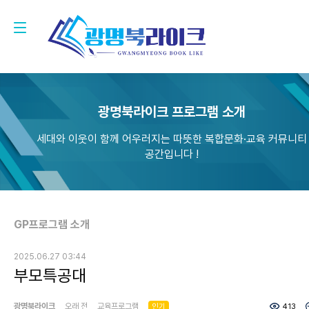
광명북라이크 프로그램 소개
세대와 이웃이 함께 어우러지는 따뜻한 복합문화·교육 커뮤니티
공간입니다 !
GP프로그램 소개
2025.06.27 03:44
부모특공대
광명북라이크
오래 전
교육프로그램
인기
413