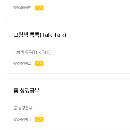
김영숙 박사, -언제? (3월~4월-5회기) (8월~9월- 5회기)
박숙경 박사: 부모모임교육-매월 첫 번째 ~세 번째 토요일 오후 2시~4시
광명북라이크
인기
그림책 톡톡(Talk Talk)
그림책 톡톡(Talk Talk)
-무엇을? 그림책을 읽고 이야기 나누기 -어떻게? 낭독, 내 이야기 쓰기,
북아트 -누가? 윤외숙 강사 -언제? 매월 두 번째 토요일 오후2시(미정)
광명북라이크
인기
줌 성경공부
줌 성경공부
-무엇을? 성경 읽고 이야기 나누기 -어떻게? 집에서 매일 15분씩 개별
공동체 성경공부 책으로 -누가? 성경공부에 참여하는 분들과 안현정 사모 -
광명북라이크
인기
언제? 매주 목요일 저녁 8시30분 다함께 줌으로 만나서